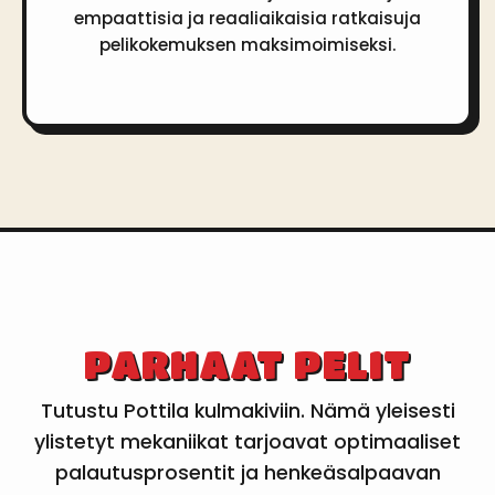
empaattisia ja reaaliaikaisia ratkaisuja
pelikokemuksen maksimoimiseksi.
PARHAAT PELIT
Tutustu Pottila kulmakiviin. Nämä yleisesti
ylistetyt mekaniikat tarjoavat optimaaliset
palautusprosentit ja henkeäsalpaavan