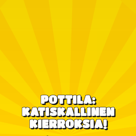
POTTILA:
KATISKALLINEN
KIERROKSIA!