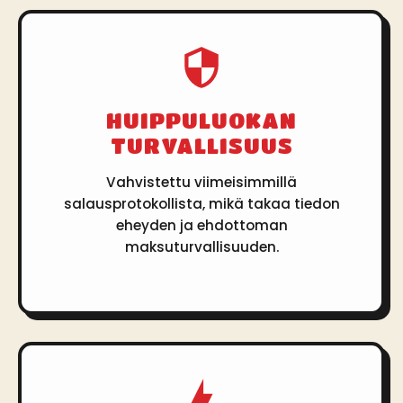
HUIPPULUOKAN
TURVALLISUUS
Vahvistettu viimeisimmillä
salausprotokollista, mikä takaa tiedon
eheyden ja ehdottoman
maksuturvallisuuden.